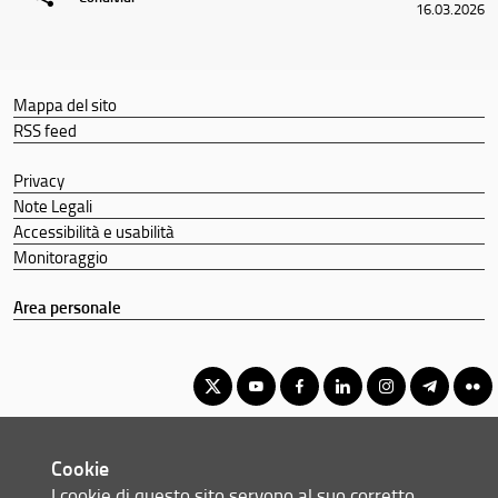
16.03.2026
Mappa del sito
RSS feed
Privacy
Note Legali
Accessibilità e usabilità
Monitoraggio
Area personale
Corso di Laurea Triennale in Scienze e Tecniche Psicologiche
Cookie
© Copyright 2012-2026 Università degli Studi di Firenze UNIFI
I cookie di questo sito servono al suo corretto