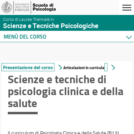
Corso di Laurea Triennale in
Scienze e Tecniche Psicologiche
MENÙ DEL CORSO
Home
Corso di studio
Presentazione del corso
Presentazione del corso
Articolazioni in curricula
Organizzazione
Scienze e tecniche di
Sede e segreterie
psicologia clinica e della
Norme e regolamenti
Per iscriversi
salute
Per laurearsi
Qualità del corso
Area riservata
Chi contatto per...
Inclusione
Il curriculum di Psicologia Clinica e della Salute (B13)