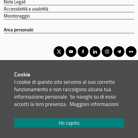
Note Legali
Accessibilità e usabilità
Monitoraggio
Area personale
Corso di Laurea Triennale in Scienze e Tecniche Psicologiche
Cookie
© Copyright 2012-2026 Università degli Studi di Firenze UNIFI
I cookie di questo sito servono al suo corretto
P.IVA/Cod.Fis 01279680480
funzionamento e non raccolgono alcuna tua
informazione personale. Se navighi su di esso
Via della Torretta, 16 - 50137 Firenze (FI)
accetti la loro presenza.
Maggiori informazioni
Tel: +39 055 2755370/1 (Portineria) - 2755378 (Presidenza)
Email:
scuola(AT)psicologia.unifi.it
PEC:
sc-psicologia(AT)pec.unifi.it
Ho capito
Redazione Web