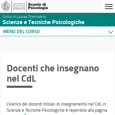
Corso di Laurea Triennale in
Scienze e Tecniche Psicologiche
MENÙ DEL CORSO
Home
Corso di studio
Didattica
Docenti
Docenti che insegnano
Elenco docenti
nel CdL
Orario e calendari
L'elenco dei docenti titolari di insegnamento nel CdL in
Scienze e Tecniche Psicologiche è reperibile alla pagina